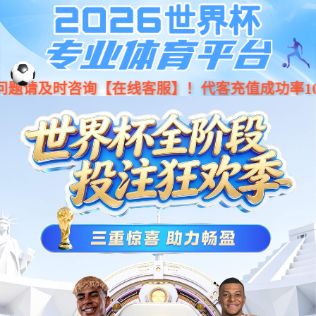
能源
INDUSTRY APPLICATION
行业应用
能源
金融
运营商
互联网
能源
政企
科教医疗