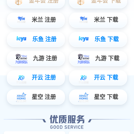
查看详情
友情链接
z6.com中国数码集团
DCN
客户服务热线
7X24小时服务热线
400-775-8258
终端产品24小时服务热线
400-775-8258
公司地址
广州市白云区上下九街4号数码科技广场